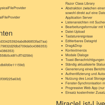
Razor Class Library
ysicalFileProvider
Abstraktion zwischen eine
sowohl direkt auf eine Da
alFileProvider
Application Server
Listenansichten mit Suchen
Bearbeitungsformular mit V
nten
Datei-Upload
Tastaturereignisse
Editierbares Datagrid
69fd334253924abd8d6853fad7aa)
Drag&Drop
3c79832d2fdbd709da0c4386353)
Kontextmenüs
c4386353)
Modale Dialoge
558b5c48f1cff7d2584)
Toast-Benachrichtigungen
Ständig aktualisierte Sta
adb6fd0e11159d)
Generierung eines Bericht
Authentifizierung und Auto
Nutzung des Local Storag
0f39f225a63d)
Fenster-Synchronisation m
Progressive Web App (nu
Einsatz kostenfreier Zus
MiracleList-Liv