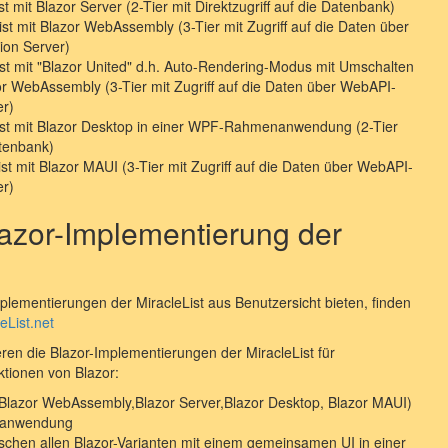
st mit Blazor Server (2-Tier mit Direktzugriff auf die Datenbank)
ist mit Blazor WebAssembly (3-Tier mit Zugriff auf die Daten über
ion Server)
ist mit "Blazor United" d.h. Auto-Rendering-Modus mit Umschalten
or WebAssembly (3-Tier mit Zugriff auf die Daten über WebAPI-
er)
List mit Blazor Desktop in einer WPF-Rahmenanwendung (2-Tier
atenbank)
ist mit Blazor MAUI (3-Tier mit Zugriff auf die Daten über WebAPI-
er)
lazor-Implementierung der
lementierungen der MiracleList aus Benutzersicht bieten, finden
eList.net
ren die Blazor-Implementierungen der MiracleList für
ktionen von Blazor:
n (Blazor WebAssembly,Blazor Server,Blazor Desktop, Blazor MAUI)
idanwendung
schen allen Blazor-Varianten mit einem gemeinsamen UI in einer