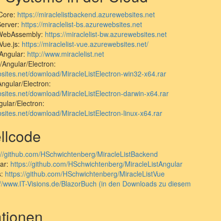
Core:
https://miraclelistbackend.azurewebsites.net
Server:
https://miraclelist-bs.azurewebsites.net
 WebAssembly:
https://miraclelist-bw.azurewebsites.net
Vue.js:
https://miraclelist-vue.azurewebsites.net/
Angular:
http://www.miraclelist.net
/Angular/Electron:
ebsites.net/download/MiracleListElectron-win32-x64.rar
ngular/Electron:
ebsites.net/download/MiracleListElectron-darwin-x64.rar
gular/Electron:
bsites.net/download/MiracleListElectron-linux-x64.rar
llcode
://github.com/HSchwichtenberg/MiracleListBackend
lar:
https://github.com/HSchwichtenberg/MiracleListAngular
s:
https://github.com/HSchwichtenberg/MiracleListVue
://www.IT-Visions.de/BlazorBuch (in den Downloads zu diesem
ationen