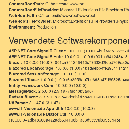
ContentRootPath:
C:\home\site\wwwroot
ContentRootFileProvider:
Microsoft.Extensions.FileProviders.Ph
WebRootPath:
C:\home\site\wwwroot\wwwroot
WebRootFileProvider:
Microsoft.Extensions.FileProviders.Physic
Environment:
Production
Verwendete Softwarekompone
ASP.NET Core SignalR Client:
10.0.0.0 (10.0.0+b0f34d51fccc
ASP.NET Core SignalR Hub:
10.0.0.0 (10.0.9+901ca94124841
Blazor:
10.0.0.0 (10.0.9+901ca941248413c79832d2fdbd709da0
Blazored LocalStorage:
1.0.0.0 (1.0.0+1b1d9ebb4fe29511112f4
Blazored SessionStorage:
1.0.0.0 (1.0.0)
Blazored Toast:
1.0.0.0 (1.0.0+6e2959ab7be698a47d69825a4c
Entity Framework Core:
10.0.0.0 (10.0.0)
MessagePack:
2.5.0.0 (2.5.187+f8d40b3ad0)
Radzen Blazor:
8.3.5.0 (8.3.5+6d5ebf3f584c01640611b9e06914
UAParser:
3.1.47.0 (3.1.47)
www.IT-Visions.de App Util:
10.0.3.0 (10.0.3)
www.IT-Visions.de Blazor Util:
10.0.0.0
(10.0.0.0+adb4b666a4a2acb69410eb1333d9ce7ab9957945)