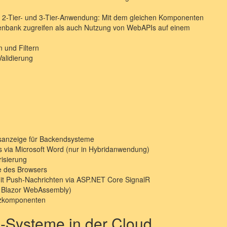
r 2-Tier- und 3-Tier-Anwendung: Mit dem gleichen Komponenten
tenbank zugreifen als auch Nutzung von WebAPIs auf einem
 und Filtern
alidierung
tusanzeige für Backendsysteme
s via Microsoft Word (nur in Hybridanwendung)
risierung
e des Browsers
it Push-Nachrichten via ASP.NET Core SignalR
r Blazor WebAssembly)
atzkomponenten
e-Systeme in der Cloud