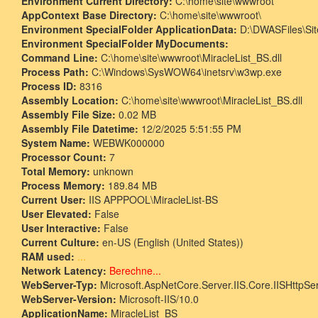
Environment Current Directory:
C:\home\site\wwwroot
AppContext Base Directory:
C:\home\site\wwwroot\
Environment SpecialFolder ApplicationData:
D:\DWASFiles\Sit
Environment SpecialFolder MyDocuments:
Command Line:
C:\home\site\wwwroot\MiracleList_BS.dll
Process Path:
C:\Windows\SysWOW64\inetsrv\w3wp.exe
Process ID:
8316
Assembly Location:
C:\home\site\wwwroot\MiracleList_BS.dll
Assembly File Size:
0.02 MB
Assembly File Datetime:
12/2/2025 5:51:55 PM
System Name:
WEBWK000000
Processor Count:
7
Total Memory:
unknown
Process Memory:
189.84 MB
Current User:
IIS APPPOOL\MiracleList-BS
User Elevated:
False
User Interactive:
False
Current Culture:
en-US (English (United States))
RAM used:
...
Network Latency:
Berechne...
WebServer-Typ:
Microsoft.AspNetCore.Server.IIS.Core.IISHttpSe
WebServer-Version:
Microsoft-IIS/10.0
ApplicationName:
MiracleList_BS