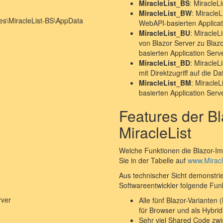
MiracleList_BS
: MiracleLi
MiracleList_BW
: MiracleL
es\MiracleList-BS\AppData
WebAPI-basierten Applicat
MiracleList_BU
: MiracleL
von Blazor Server zu Blaz
basierten Application Serv
MiracleList_BD
: Miracle
mit Direktzugriff auf die D
MiracleList_BM
: MiracleL
basierten Application Serv
Features der B
MiracleList
Welche Funktionen die Blazor-Imp
Sie in der Tabelle auf
www.Miracl
Aus technischer Sicht demonstrie
Softwareentwickler folgende Fun
rver
Alle fünf Blazor-Variante
für Browser und als Hybr
Sehr viel Shared Code zwi