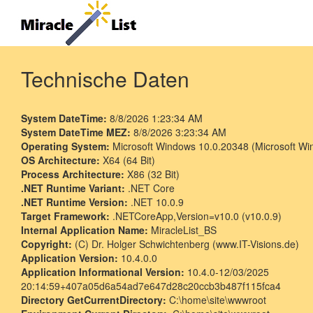
Technische Daten
System DateTime:
8/8/2026 1:23:34 AM
System DateTime MEZ:
8/8/2026 3:23:34 AM
Operating System:
Microsoft Windows 10.0.20348 (Microsoft W
OS Architecture:
X64 (64 Bit)
Process Architecture:
X86 (32 Bit)
.NET Runtime Variant:
.NET Core
.NET Runtime Version:
.NET 10.0.9
Target Framework:
.NETCoreApp,Version=v10.0 (v10.0.9)
Internal Application Name:
MiracleList_BS
Copyright:
(C) Dr. Holger Schwichtenberg (www.IT-Visions.de)
Application Version:
10.4.0.0
Application Informational Version:
10.4.0-12/03/2025
20:14:59+407a05d6a54ad7e647d28c20ccb3b487f115fca4
Directory GetCurrentDirectory:
C:\home\site\wwwroot