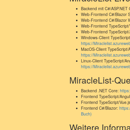
Backend mit C#/ASP.NET 
Web-Frontend C#/Blazor 
Web-Frontend C#/Blazor
Web-Frontend TypeScript/
Web-Frontend TypeScript/
Windows-Client TypeScript
https://Miraclelist.azurew
MacOS-Client TypeScript/A
https://Miraclelist.azurew
Linux-Client TypeScript/An
https://Miraclelist.azurewe
MiracleList-Que
Backend .NET Core:
https
Frontend TypeScript/Angu
Frontend TypeScript/Vue.j
Frontend C#/Blazor:
https
Buch)
Weitere Inform