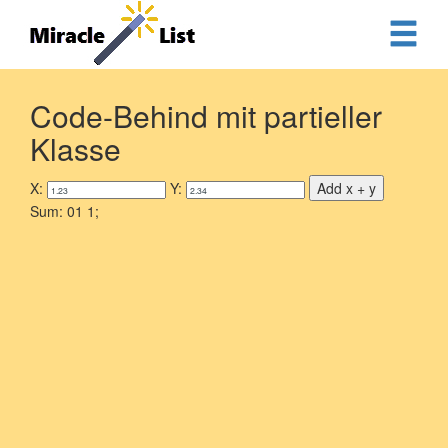
Code-Behind mit partieller
Klasse
X:
Y:
Add x + y
Sum: 01 1;