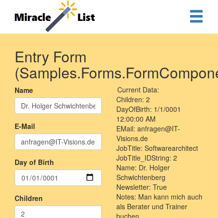
Entry Form
(Samples.Forms.FormCompone
Current Data:
Name
Children: 2
DayOfBirth: 1/1/0001
12:00:00 AM
E-Mail
EMail: anfragen@IT-
Visions.de
JobTitle: Softwarearchitect
JobTitle_IDString: 2
Day of Birth
Name: Dr. Holger
Schwichtenberg
Newsletter: True
Notes: Man kann mich auch
Children
als Berater und Trainer
buchen.