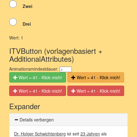
Zwei
Drei
Wert: 1
ITVButton (vorlagenbasiert +
AdditionalAttributes)
Animationsmindestdauer:
Wert = 41 - Klick mich!
Wert = 41 - Klick mich!
Wert = 41 - Klick mich!
Wert = 41 - Klick mich!
Expander
Details verbergen
Dr. Holger Schwichtenberg
ist seit
23 Jahren
als